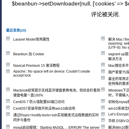
$beanbun->setDownloader(null, [‘cookies’ => $c
评论被关闭.
最近发表(20)
Laravel Model常用属性
解决 Mac iT
(warning: se
(UTF-8): No su
Beanbun 加 Cookie
vagrant up提
解决方法
Navicat Premium 15 激活教程
Mac微信多开
Apache:: No space left on device: Couldn’t create
国产索爱T5
accept lock
最全的常用正
些特殊的需求
Macbook经常提示无线蓝牙键盘更换电池，但状态栏看到
Windows下
键盘电量一直100%
时，不需输入
CentOS 7 防火墙配置80端口访问
初始化mysq
CentOS7安装导致开机没有win10启动项
win10系统怎
Let’s Encrypt
通过Rsync+inotify-tools+ssh实现触发式远程数据的实时
同步与备份
华硕 DSBV
mysql启动报错：Starting MySQL… ERROR! The server
解决Win10