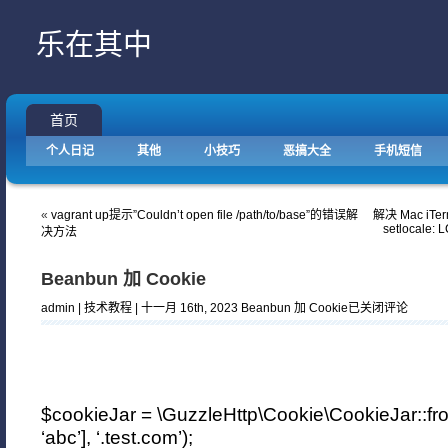
乐在其中
首页
个人日记
其他
小技巧
恶搞大全
手机短信
«
vagrant up提示”Couldn’t open file /path/to/base”的错误解
解决 Mac iTe
setlocale: 
决方法
Beanbun 加 Cookie
admin |
技术教程
| 十一月 16th, 2023
Beanbun 加 Cookie
已关闭评论
$cookieJar = \GuzzleHttp\Cookie\CookieJar::
‘abc’], ‘.test.com’);