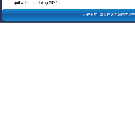
quit without updating PID file
乐在其中
. 如果你认为站内内